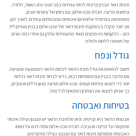
תיבות דואר מבניין צריכות להיות עמידות בפני פגעי מזג האוויר, חלודה
וניסיונות פריצה. חברת טכנו-אלום, עם ניסיון של עשרות שנים,
משתמשת בפרופילי אלומיניום איכותיים שמבטיחים עמידות לאורך זמן.
אני זוכר מקרה בו התקנתי תיבות דואר של טכנו-אלום בבניין מגורים ליד
הים – הלקוחות היו מרוצים מאוד מהעמידות שלהן גם אחרי כמה שנים
של חשיפה ללחות ולמלח.
גודל ונפח
חשוב להתאים את גודל תיבת הדואר לכמות הדואר הממוצעת שמגיעה.
אם מדובר בבניין עם משפחות רבות, כדאי לבחור תיבות דואר גדולות
יותר כדי למנוע צפיפות ועומס. טכנו-אלום מציעה מגוון גדלים ועיצובים,
כך שניתן למצוא את הפתרון המתאים לכל צורך.
בטיחות ואבטחה
אבטחת הדואר היא קריטית. ודאו שלתיבת הדואר יש מנגנון נעילה איכותי
שמקשה על פריצה או גניבה. חברת טכנו-אלום שמה דגש על נושא
האבטחה ומספקת תיבות דואר עם מנגנוני נעילה מתקדמים.