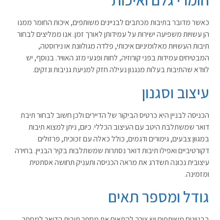
כאשר מדובר בתיבות מכתבים לבניינים משותפים, איכות החומר ממנו
הן עשויות משפיעה ישירות על עמידותן לאורך זמן. אנו ממליצים לבחור
תיבות העשויות מאלומיניום איכותי, פלדה מגולוונת או נירוסטה,
המבטיחים עמידות בפני קורוזיה, לחות ופגעי מזג האוויר. בנוסף, יש
לוודא שהתיבות בעלות מנגנון נעילה חזק למניעת גניבות ונזקים.
עיצוב וסגנון
הכניסה לבניין היא כרטיס הביקור של הדיירים ולכן חשוב לבחור תיבת
דואר שמשתלבת היטב עם העיצוב הכללי. כיום, ניתן למצוא תיבות
במגוון צבעים, גימורים ודגמים, כולל כאלה עם זכוכית, פרזולים
דקורטיביים ואפילו תיבות דואר נסתרות שמשתלבות בקיר הבניין. בחירה
עיצובית נכונה תשדרג את מראה הכניסה ותעניק תחושה אסתטית
ומזמינה.
גודל ומספר תאים
בבניינים משותפים יש צורך להתאים את מספר תיבות הדואר למספר