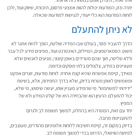
אחד ואחד, ולעדכן אותם בנושא כזה או אחר.
יתרה מזו, המודעות יכולות להוות אמצעי פרסום, תזכורת, שיווק ועוד, ולכן
לוחות המודעות הוא כלי ייעודי, לנגישות למודעות שכאלה.
לא ניתן להתעלם
הדרך להעביר מסר, בעולם שבו המדיה שולטת, הופך להיות אתגר לא
פשוט. הסמארטפונים, המיילים, האינטרנט ועוד, מפיצים מידע לכל עבר
וללא שליטה, תוך שהם מטרידים באופן קיצוני, מגיעים לאנשים שלא
מעוניינים במידע, צלצולים בלתי פוסקים וכדומה.
מאידך, קיימת אפשרות שהיא קצת אחרת. לוחות מודעות, יוצרים אפקט
ומשמשים לאותן מטרות בדיוק, שלא בדרך החפירות, אלא, בשיטת
"ידידותי למשתמש". מי שהמידע מעניין אותו, יעשה שימוש, מי שלא,
יכול להתעלם. הרעיון הוא שהבחירה היא של קולט המידע ולא של
המפיץ.
יחד עם זאת, המטרה היא בהחלט, למשוך תשומת לב ולגרום
להתעניינות מרובה.
בדיוק במקום זה, קיימת חשיבות ללוחות אלומיניום מהודרים, מעוצבים,
לפיתוח הוויזואלי, הדרוש בכדי למשוך תשומת לב.