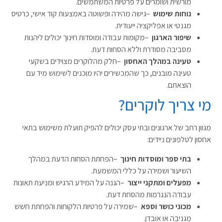
מורשית ושומרים על פרטיות המשתמשים
.
נוחות שימוש
–
גישה מהירה ופשוטה באמצעות קוד אישי, כרטיס
מגנטי או אפליקציה ייעודית
.
שיפור הארגון
–
מקומות עבודה ומוסדות חינוך יכולים ליהנות
מסביבה מסודרת וללא הסחות דעת
.
טעינה במהלך האחסון
–
חלק מהלוקרים מצוידים בשקעי
טעינה מובנים, כך שהמכשירים יהיו מוכנים לשימוש מיד עם
הוצאתם
.
מי צריך לוקרים
?
מגוון רחב של ארגונים ובתי עסק יכולים להפיק תועלת משימוש בתאי
אחסון לטלפונים ניידים
:
בתי ספר ומוסדות חינוך
–
הפחתת הסחות הדעת במהלך
השיעור ושמירה על כללי המשמעת
.
מפעלים ומתקני ייצור
–
הגנה על המידע הרגיש ומניעת תאונות
עבודה הנגרמות מהסחת דעת
.
מכוני כושר וספא
–
שמירה על פרטיות הלקוחות והפחתת חשש
מגניבה או אובדן
.