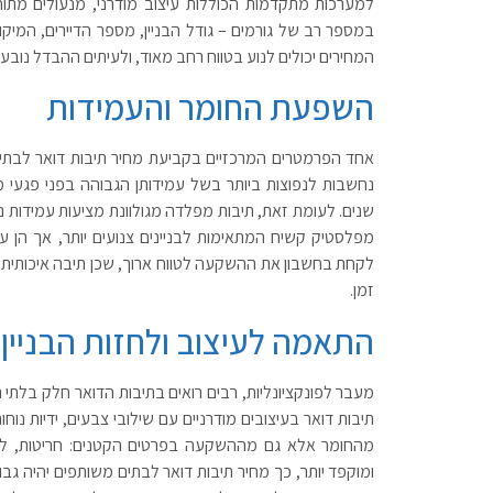
למערכות מתקדמות הכוללות עיצוב מודרני, מנעולים מתוחכמ
במספר רב של גורמים – גודל הבניין, מספר הדיירים, המיקו
המחירים יכולים לנוע בטווח רחב מאוד, ולעיתים ההבדל נו
השפעת החומר והעמידות
אחד הפרמטרים המרכזיים בקביעת מחיר תיבות דואר לבתים 
נחשבות לנפוצות ביותר בשל עמידותן הגבוהה בפני פגעי 
שנים. לעומת זאת, תיבות מפלדה מגולוונת מציעות עמידות נוס
מפלסטיק קשיח המתאימות לבניינים צנועים יותר, אך הן ע
לקחת בחשבון את ההשקעה לטווח ארוך, שכן תיבה איכותית ת
זמן.
התאמה לעיצוב ולחזות הבניין
מעבר לפונקציונליות, רבים רואים בתיבות הדואר חלק בלתי 
תיבות דואר בעיצובים מודרניים עם שילובי צבעים, ידיות 
מהחומר אלא גם מההשקעה בפרטים הקטנים: חריטות, לוגואי
ומוקפד יותר, כך מחיר תיבות דואר לבתים משותפים יהיה גבו