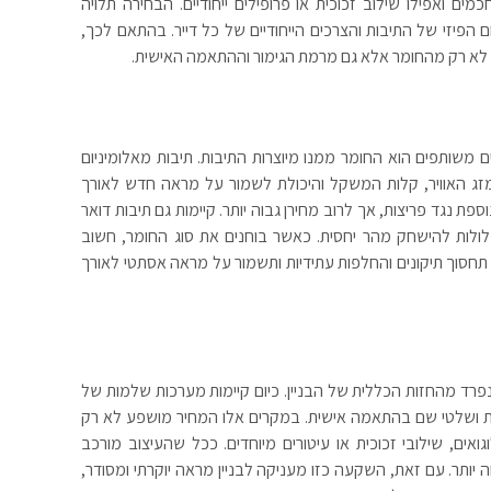
ים ואפילו שילוב זכוכית או פרופילים ייחודיים. הבחירה תלויה
ם הפיזי של התיבות והצרכים הייחודיים של כל דייר. בהתאם לכך,
בע לא רק מהחומר אלא גם מרמת הגימור וההתאמה האישית.
משותפים הוא החומר ממנו מיוצרות התיבות. תיבות מאלומיניום
מזג האוויר, קלות המשקל והיכולת לשמור על מראה חדש לאורך
פת נגד פריצות, אך לרוב מחירן גבוה יותר. קיימות גם תיבות דואר
לולות להישחק מהר יחסית. כאשר בוחנים את סוג החומר, חשוב
חסוך תיקונים והחלפות עתידיות ותשמור על מראה אסתטי לאורך
נפרד מהחזות הכללית של הבניין. כיום קיימות מערכות שלמות של
נוחות ושלטי שם בהתאמה אישית. במקרים אלו המחיר מושפע לא רק
ם, שילובי זכוכית או עיטורים מיוחדים. ככל שהעיצוב מורכב
ה יותר. עם זאת, השקעה כזו מעניקה לבניין מראה יוקרתי ומסודר,