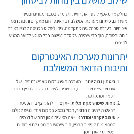
שילוב מושלם בין נוחות לביטחון
כחלק מהמאמץ לשפר את חוויית השימוש במבני מגורים ובנייני
משרדים, פיתחנו מערכת המשלבת בין אינטרקום מתקדם ותיבות דואר
איכותיות. בעזרת טכנולוגיה מתקדמת, ניתן לשלוט בכניסה לבניין בצורה
נוחה ובטוחה, תוך כדי שמירה על סדר ונגישות בכל הנוגע לדואר המגיע
לדיירים
.
יתרונות מערכת האינטרקום
ותיבות הדואר המשולבת
ביטחון גבוה יותר
–
מערכת האינטרקום מאפשרת זיהוי של
אורחים, שליחים ודיירים, כך שניתן לשלוט בגישה לבניין בצורה
חכמה ומתקדמת
.
נוחות שימוש מקסימלית
–
אין צורך להתרוצץ בין הכניסה
הראשית לתיבות הדואר, הכול נמצא במקום אחד ונגיש לכולם
.
עיצוב יוקרתי ומודרני
–
אנו מציעים מגוון רחב של דגמים
המתאימים לעיצוב הבניין, תוך שימוש בחומרי גלם איכותיים
ועמידים לאורך זמן
.