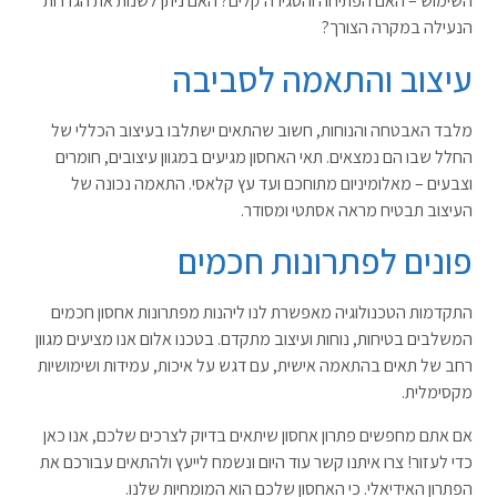
השימוש – האם הפתיחה והסגירה קלים? האם ניתן לשנות את הגדרות
הנעילה במקרה הצורך
?
עיצוב והתאמה לסביבה
מלבד האבטחה והנוחות, חשוב שהתאים ישתלבו בעיצוב הכללי של
החלל שבו הם נמצאים. תאי האחסון מגיעים במגוון עיצובים, חומרים
וצבעים – מאלומיניום מתוחכם ועד עץ קלאסי. התאמה נכונה של
העיצוב תבטיח מראה אסתטי ומסודר
.
פונים לפתרונות חכמים
התקדמות הטכנולוגיה מאפשרת לנו ליהנות מפתרונות אחסון חכמים
המשלבים בטיחות, נוחות ועיצוב מתקדם. בטכנו אלום אנו מציעים מגוון
רחב של תאים בהתאמה אישית, עם דגש על איכות, עמידות ושימושיות
מקסימלית
.
אם אתם מחפשים פתרון אחסון שיתאים בדיוק לצרכים שלכם, אנו כאן
כדי לעזור! צרו איתנו קשר עוד היום ונשמח לייעץ ולהתאים עבורכם את
הפתרון האידיאלי
.
כי האחסון שלכם הוא המומחיות שלנו.