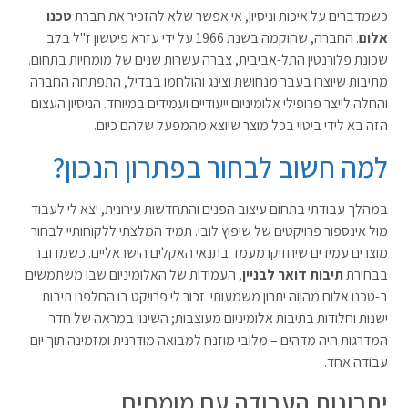
כשמדברים על איכות וניסיון, אי אפשר שלא להזכיר את חברת
טכנו
אלום
. החברה, שהוקמה בשנת 1966 על ידי עזרא פיטשון ז"ל בלב
שכונת פלורנטין התל-אביבית, צברה עשרות שנים של מומחיות בתחום.
מתיבות שיוצרו בעבר מנחושת וצינג והולחמו בבדיל, התפתחה החברה
והחלה לייצר פרופילי אלומיניום ייעודיים ועמידים במיוחד. הניסיון העצום
הזה בא לידי ביטוי בכל מוצר שיוצא מהמפעל שלהם כיום.
למה חשוב לבחור בפתרון הנכון?
במהלך עבודתי בתחום עיצוב הפנים והתחדשות עירונית, יצא לי לעבוד
מול אינספור פרויקטים של שיפוץ לובי. תמיד המלצתי ללקוחותיי לבחור
מוצרים עמידים שיחזיקו מעמד בתנאי האקלים הישראליים. כשמדובר
בבחירת
תיבות דואר לבניין
, העמידות של האלומיניום שבו משתמשים
ב-טכנו אלום מהווה יתרון משמעותי. זכור לי פרויקט בו החלפנו תיבות
ישנות וחלודות בתיבות אלומיניום מעוצבות; השינוי במראה של חדר
המדרגות היה מדהים – מלובי מוזנח למבואה מודרנית ומזמינה תוך יום
עבודה אחד.
יתרונות העבודה עם מומחים