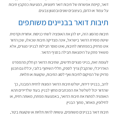
דואר, קיימת אפשרות של תיבות דואר חיצוניות, המגיעות כמקבץ תיבות
על עמוד או הדום, בעיצובים שונים ובמגוון צבעים.
תיבות דואר בבניינים משותפים
תיבוות מהסוג הזה, יש להן את האופציה לשתי כניסות. אחורית וקדמית.
שיטת מסירת הדואר בישראל, אינה מצדיקה תיבות שכאלו, שכן הדוור
אינו מחזיק במפתחות לתיבות, ואינו מוסר חבילות לבנייני מגורים, אלא
משאיר פתק על הימצאות חבילה בסניף הדואר.
לעומת זאת, בנייני מגורים חדשים, שתיבות הדואר הן חלק מהמפרט
האדריכלי, שהקבלן צריך לספק, חללי השיתוף בלובי, יכללו גם תכנון
מדויק של המיקום לתיבות ואף לסוג התיבות, שקועות או תלויות.
לרוב, בבנייני דירות, ישלטו תיבות הדואר הפונות לחזית המבנה, כך
שהדוור יכול לשלשל את המכתבים מחוץ לבניין. בעוד שלדיירים תהא
האופציה לפתוח את תיבות הדואר, באמצעות מפתח, מאותה חזית, או
לחילופין, מאחור, מתוך הבניין.
תיבות דואר בבניינים משותפים, עשויות להיות תלויות או שקועות בקיר,