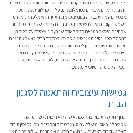
מעבר לעיצוב, חשוב מאוד לקחת בחשבון את סוג החומר ממנו מיוצרת
התיבה. חומרים איכותיים כמו אלומיניום, פלדה מגולוונת או נירוסטה
מבטיחים עמידות גבוהה בפני פגעי מזג האוויר הישראלי, החל מקרני
השמש הקופחת ועד לגשמים חזקים. בחירה נכונה של חומר מבטיחה
שהתיבה תישאר במראה חדש לאורך שנים, תוך שמירה על בטיחות
התכולה מפני רטיבות או ניסיונות פריצה. במקרים רבים כאשר מתכננים
תיבות דואר מיוחדות, ניתן לשלב חומרים שונים המותאמים לצרכים
הייחודיים של הדיירים, כמו דלתות שקופות, מנעולים מתקדמים או
ציפויים נגד שריטות. כך התיבה אינה רק יפה לעין אלא גם פרקטית
ועמידה לשימוש יומיומי אינטנסיבי.
גמישות עיצובית והתאמה לסגנון
הבית
יתרון גדול של תיבות בהתאמה אישית הוא היכולת ליצור מראה
שמשתלב באופן מושלם עם סגנון המבנה והסביבה. ניתן להזמין תיבות
דואר מעוצבות בצבעים שונים, עם חריטות אומנותיות, שילובי זכוכית או