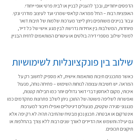
הדפסים ייחודיים, ובכך להעניק לבניין או לבית פרטי אופי ייחודי.
האופציות רבות – החל ממראה קלאסי שמרני ועד לעיצוב מודרני ונקי.
עבור בניינים משותפים ניתן לייצר מערכות שלמות של תיבות דואר
מיוחדות, המשלבות בין אחידות נדרשת לבין מגע אישי של כל דייר,
למשל שילוב מספרי דירה בולטים או עיטורים המותאמים לחזית הבניין.
שילוב בין פונקציונליות לשימושיות
כאשר מתכננים תיבות מותאמות אישית, לא מספיק לחשוב רק על
המראה. יש חשיבות עצומה לנוחות השימוש – פתיחה נוחה, מנעול
איכותי, מקום לאחסון דברי דואר גדולים יותר כמו חבילות קטנות,
ואפשרות לשליפה פשוטה של התוכן. ניתן לשלב פתרונות מתקדמים כמו
מנגנוני סגירה שקטים, מנעולים דיגיטליים ואפילו חיבור למערכות
אינטרקום או אבטחה. תכנון נכון מבטיח שהתיבה תהיה לא רק יפה אלא
גם יעילה ותשמש את הדיירים לאורך שנים רבות ללא צורך בהחלפות או
תיקונים תכופים.